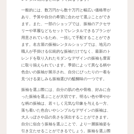
一般的には、数万円から数十万円と幅広い価格帯が
あり、予算や自分の希望に合わせて選ぶことができ
ます。また、一部のショップでは、振袖のアクセサ
リーや草履などもセットでレンタルできるプランが
用意されているため、一括して手配することができ
ます。名古屋の振袖レンタルショップでは、地元の
職人が手掛ける伝統的な振袖だけでなく、最新のト
レンドを取り入れたモダンなデザインの振袖も豊富
に取り揃えられています。季節によって異なる柄や
色合いの振袖が展示され、自分にぴったりの一着を
見つける楽しみも振袖選びの醍醐味の一つです。
振袖を選ぶ際には、自分の肌の色や骨格、好みに合
った振袖を選ぶことが大切です。明るい色や華やか
な柄の振袖は、若々しく元気な印象を与える一方、
落ち着いた色合いやシンプルなデザインの振袖は、
大人っぽさや品の良さを演出することができます。
自分に似合う振袖を選ぶことで、より一層振袖姿を
引き立たせることができるでしょう。振袖を選ぶ際