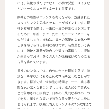
には、着物や帯だけでなく、小物や髪型、メイクな
どのトータルコーディネートも重要です。
振袖との相性やバランスを考えながら、洗練された
スタイリングを完成させることがポイントです。振
袖を着用する際は、一生に一度の特別な日を演出す
るために、細部にまでこだわったコーディネートを
心がけましょう。振袖は、日本の伝統的な文化や美
しさを感じられる特別な着物です。名古屋という街
には、伝統と革新が融合した数々の素晴らしい振袖
が集まっており、多くの人々が振袖選びのために名
古屋を訪れています。
振袖のレンタルでは、自分に合った振袖を選び、特
別な日を華やかに彩るための準備を楽しむことがで
きます。振袖で過ごす特別な時間は、一生に残る素
敵な思い出となることでしょう。成人式や卒業式な
どで着用される振袖は、日本の伝統的な着物の一つ
であり、華やかな装いで特別な日を祝うために身に
着けられます。振袖は購入とレンタルの2つの方法で