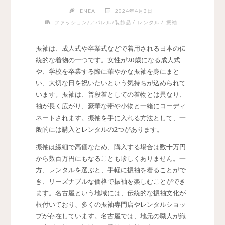
ENEA
2024年4月3日
/
/
ファッション/アパレル/装飾品
レンタル
振袖
振袖は、成人式や卒業式などで着用される日本の伝
統的な着物の一つです。
女性が20歳になる成人式
や、学校を卒業する際に華やかな振袖を身にまと
い、大切な日を祝いたいという気持ちが込められて
います。振袖は、普段着としての着物とは異なり、
袖が長く広がり、豪華な帯や小物と一緒にコーディ
ネートされます。振袖を手に入れる方法として、一
般的には購入とレンタルの2つがあります。
振袖は繊細で高価なため、購入する場合は数十万円
から数百万円にもなることも珍しくありません。一
方、レンタルを選ぶと、手軽に振袖を着ることがで
き、リーズナブルな価格で振袖を楽しむことができ
ます。名古屋という地域には、伝統的な振袖文化が
根付いており、多くの振袖専門店やレンタルショッ
プが存在しています。名古屋では、地元の職人が織