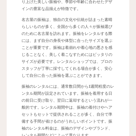
り上げた美しい振袖や、季節や年齢に合わせたデザ
インの豊富な品揃えが特徴です。
名古屋の振袖は、独自の文化や伝統が詰まった素晴
らしいものが多く、全国から多くの人々が振袖選び
のために名古屋を訪れます。振袖をレンタルする際
には、まず自分の身長や体型に合ったサイズを選ぶ
ことが重要です。振袖は着崩れや着心地の悪さを感
じることなく、美しく着こなすためにはピッタリの
サイズが必要です。レンタルショップでは、プロの
スタッフが丁寧に採寸してくれる場合が多く、安心
して自分に合った振袖を選ぶことができます。
振袖のレンタルには、通常数日間から1週間程度のレ
ンタル期間が設定されています。振袖を着用する日
の前日に受け取り、翌日に返却するという流れが一
般的です。レンタル期間中は、振袖の着付けやヘア
セットもセットで提供されることが多く、自分で準
備する手間が省けるのがうれしいポイントです。振
袖のレンタル料金は、振袖のデザインやブランド、
レンタル期間などによって異なります。