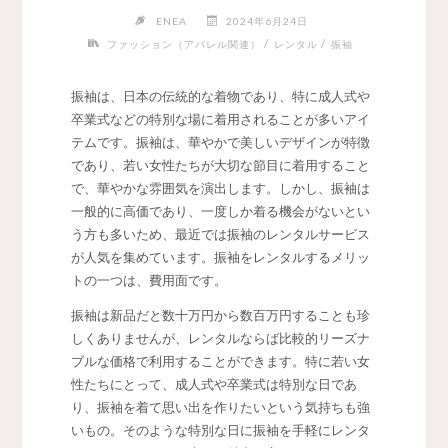
ENEA
2024年6月24日
/
/
ファッション（アパレル関連）
レンタル
振袖
振袖は、日本の伝統的な着物であり、特に成人式や
卒業式などの特別な場に着用されることが多いアイ
テムです。
振袖は、華やかで美しいデザインが特徴
であり、若い女性たちが大切な節目に着用すること
で、華やかな雰囲気を演出します。しかし、振袖は
一般的に高価であり、一度しか着る機会がないとい
う方も多いため、最近では振袖のレンタルサービス
が人気を集めています。振袖をレンタルするメリッ
トの一つは、費用面です。
振袖は新品だと数十万円から数百万円することも珍
しくありませんが、レンタルならば比較的リーズナ
ブルな価格で利用することができます。特に若い女
性たちにとって、成人式や卒業式は特別な日であ
り、振袖を着て思い出を作りたいという気持ちも強
いもの。そのような特別な日に振袖を手軽にレンタ