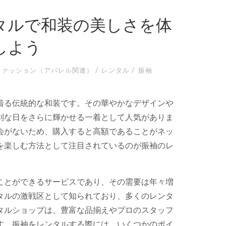
タルで和装の美しさを体
しよう
/
/
ファッション（アパレル関連）
レンタル
振袖
着る伝統的な和装です。
その華やかなデザインや
別な日をさらに輝かせる一着として人気がありま
会がないため、購入すると高額であることがネッ
を楽しむ方法として注目されているのが振袖のレ
ことができるサービスであり、その需要は年々増
タルの激戦区として知られており、多くのレンタ
タルショップは、豊富な品揃えやプロのスタッフ
す。振袖をレンタルする際には、いくつかのポイ