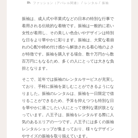
/
/
ファッション（アパレル関連）
レンタル
振袖
振袖は、成人式や卒業式などの日本の特別な行事で
着用される伝統的な着物です。
振袖は一般的に若い
女性が着用し、その美しい色合いやデザインは特別
な日をより華やかに彩ります。振袖は、大変な着崩
れの心配や締め付け感から解放される着心地のよさ
が特徴です。振袖を購入する場合、数十万円から数
百万円にもなるため、多くの人にとっては大きな負
担となります。
そこで、近年では振袖のレンタルサービスが充実し
ており、手軽に振袖を楽しむことができるようにな
りました。振袖のレンタルは、振袖を一日限定で借
りることができるため、予算を抑えつつも特別な日
を華やかに過ごしたい人にとって便利な選択肢とな
っています。八王子は、振袖をレンタルする際に人
気のあるエリアの一つです。八王子には多くの振袖
レンタルショップが集まっており、様々なデザイン
やサイズの振袖を取り揃えています。